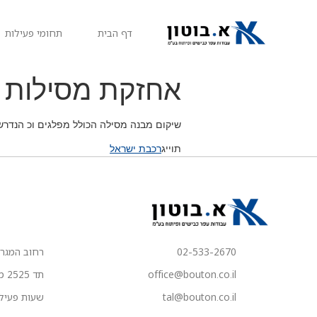
דף הבית
תחומי פעילות
אחזקת מסילות 
שיקום מבנה מסילה הכולל מפלגים וכ הנדר
תוייג
רכבת ישראל
02-533-2670
רחוב המגרסות 1, מבש
office@bouton.co.il
תד 2525 מבשרת ציון
tal@bouton.co.il
שעות פעילות המש