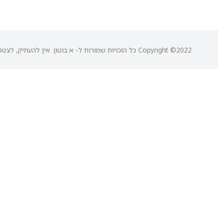
Copyright ©2022 כל הזכויות שמורות ל- א.בוטון. אין להעתיק, לצטט או לעשות שום שימוש ללא אישור בכתב מבעל הזכויות.