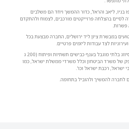
לתי מתפשר.
ו בניו, ליאב והראל, כדור ההמשך ויחד הם משלבים
 לסיים בהצלחה פרוייקטים מורכבים, לצמוח ולהתקדם
 פשרות.
ועים במבשרת ציון ליד ירושלים, החברה מבצעת בכל
עירוניות לצד עבודות ליזמים פרטיים.
לחברת א. בוטון ציוד רב בבעלות עצמית, סיווג בלתי מוגבל בענף כבישים תשתיות ופיתוח (200 ג
מוכרת כספק של משרד הביטחון וכלל משרדי ממשלת ישראל, כמו
 ישראל, רכבת ישראל וכו'.
 לחברה להמשיך ולהוביל בתחומה.