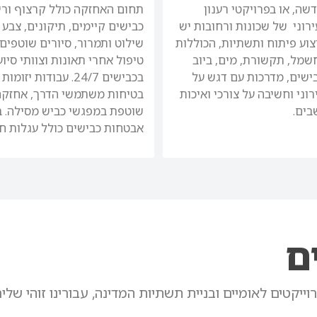
שה, או בפרויקטי רענון
תחום האחזקה כולל קרצוף ורי
ירוני של שכונות ורחובות יש
כבישים קיימים, תיקונים, צבע 
צוע פיתוח ותשתיות, הכוללות
שילוט ותמרור, סיורים שוטפים 
שמל, תקשורת, מים, ביוב
טיפול אחרי תאונות וצוותי סיוע
כבישים, מדרכות עם דגש על
בכבישים 24/7. עבודות יז
וני וחשיבה על צורכי ואיכות
בטיחות משתמשי הדרך, אחזקה
בים.
שוטפת במפגשי כביש מסילה. ב
אבטחות כבישים כולל עגלות חץ
ם
יקטים לאומיים ובניית תשתיות המדינה, עבורינו זוהי שליח