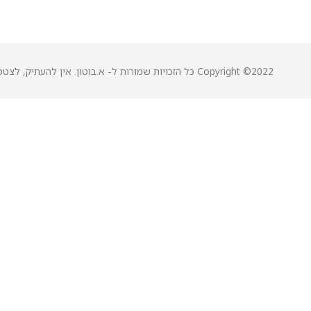
Copyright ©2022 כל הזכויות שמורות ל- א.בוטון. אין להעתיק, לצטט או לעשות שום שימוש ללא אישור בכתב מבעל הזכויות.