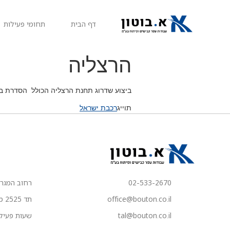
דף הבית
תחומי פעילות
הרצליה
ביצוע שדרוג תחנת הרצליה הכולל הסדרת ב
תוייג
רכבת ישראל
02-533-2670
רחוב המגרסות 1, מבש
office@bouton.co.il
תד 2525 מבשרת ציון
tal@bouton.co.il
שעות פעילות המש